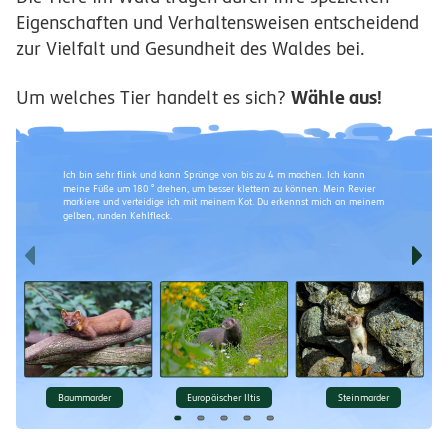
Eigenschaften und Verhaltensweisen entscheidend
zur Vielfalt und Gesundheit des Waldes bei.
Wähle aus!
Um welches Tier handelt es sich?
Ich bin sehr flink und kann Sprünge von bis zu 4 m machen. Ich kann
meine Füße um 180 ° drehen, um besser klettern zu können. Mein Revier
markiere und verteidige ich mit meinem Kot. Du erkennst mich an meinem
gelben, runden Kehlfleck.
f
g
Baummarder
Europäischer Iltis
Steinmarder