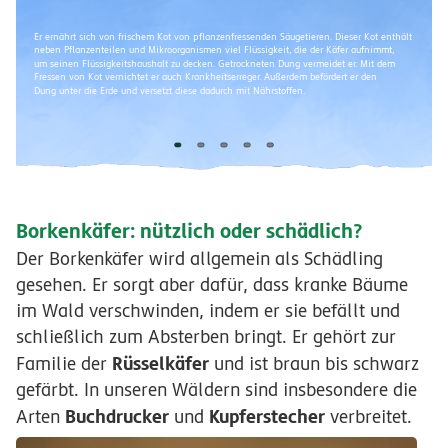
Er ernährt sich von frischem Kot von pflanzenfressenden Säugetieren. Dieser Kot enthält
neben Pflanzenteilen und Mikroorganismen viel Flüssigkeit, die der Käfer aufnimmt,
um seinen Flüssigkeitshaushalt zu decken. Getrockneten Dung vermeidet er. Mit dem
Fressen von Kot vernichtet er auch Krankheitserreger. Außerdem befördert er den
Dung unter die Erde und versetzt diese dadurch mit Nährstoffen.
Borkenkäfer: nützlich oder schädlich?
Der Borkenkäfer wird allgemein als Schädling
gesehen. Er sorgt aber dafür, dass kranke Bäume
im Wald verschwinden, indem er sie befällt und
schließlich zum Absterben bringt. Er gehört zur
Rüsselkäfer
Familie der
und ist braun bis schwarz
gefärbt. In unseren Wäldern sind insbesondere die
Buchdrucker
Kupferstecher
Arten
und
verbreitet.