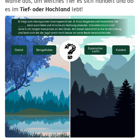
wähle aus, um welches Tier es sich handelt und ob
Tief- oder Hochland
es im
lebt!
Er trägt zum ökologischen Gleichgewicht bei. Er frisst Nagetiere und Hasentiere. Der
＿＿＿ kann auch Rehe und Hirsche als Nahrung erbeuten. Charakteristisch sind
seine 5 cm langen Haarpinsel an den Ohren. Mit diesen bestimmt er die Windrichtung
und kann sich bei der Jagd somit noch besser an seine Beute heranschleichen.
Eurasischer
Ozelot
Bengalkatze
Karakal
Luchs