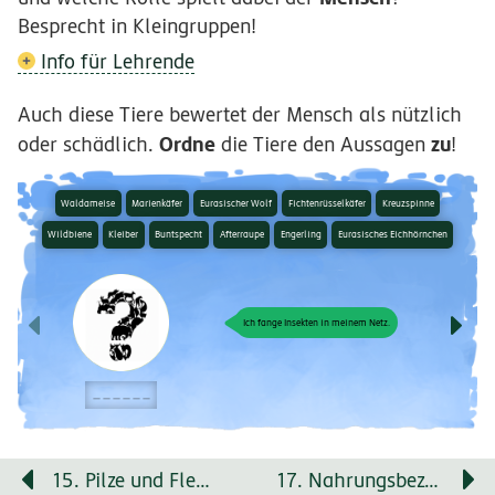
Besprecht in Kleingruppen!
Info für Lehrende
Auch diese Tiere bewertet der Mensch als nützlich
Ordne
zu
oder schädlich.
die Tiere den Aussagen
!
Waldameise
Marienkäfer
Eurasischer Wolf
Fichtenrüsselkäfer
Kreuzspinne
Wildbiene
Kleiber
Buntspecht
Afterraupe
Engerling
Eurasisches Eichhörnchen
Ich fange Insekten in meinem Netz.
＿＿＿＿＿＿
15. Pilze und Flechten im Wald
17. Nahrungsbeziehungen im Wald