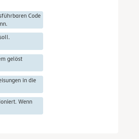
usführbaren Code
nn.
oll.
em gelöst
eisungen
in die
ioniert
. Wenn