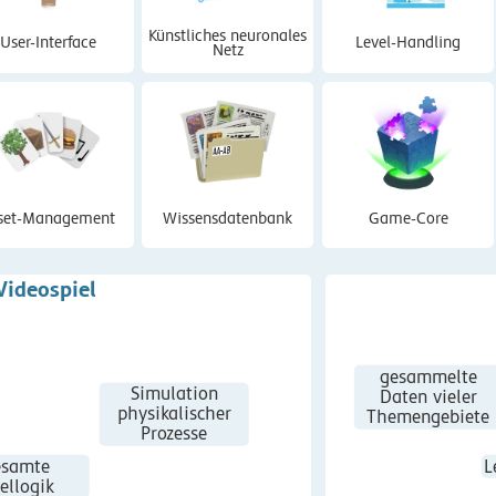
Künstliches neuronales
User-Interface
Level-Handling
Netz
set-Management
Wissens­datenbank
Game-Core
Videospiel
gesammelte
Simulation
Daten vieler
physikalischer
Themengebiete
Prozesse
samte
L
ellogik