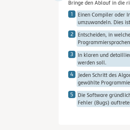
Bringe den Ablauf in die r
Einen Compiler oder I
umzuwandeln.
Dies i
Entscheiden, in welch
Programmiersprachen w
In
klaren und detaillie
werden soll.
Jeden Schritt des Alg
gewählte Programmier
Die Software gründlic
Fehler (Bugs) auftret