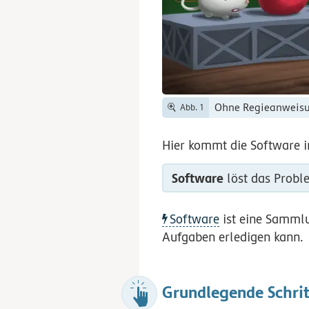
Ohne Regieanweisun
Abb. 1
Hier kommt die Software in
Software
löst das Probl
Software
ist eine Sammlung von Code-Anweisungen, die einen Computer so steuern, dass er
Aufgaben erledigen kann.
Grundlegende Schri