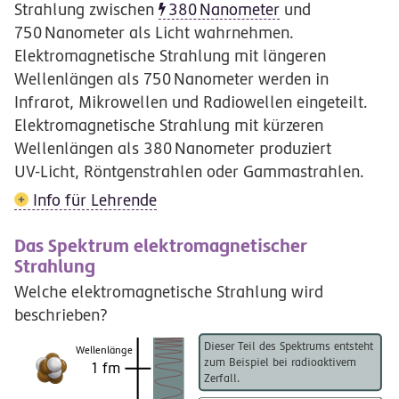
Strahlung zwischen
380
Nanometer
und
750
Nanometer
als Licht wahrnehmen.
Elektromagnetische Strahlung mit längeren
Wellenlängen als
750
Nanometer
werden in
Infrarot, Mikrowellen und Radiowellen eingeteilt.
Elektromagnetische Strahlung mit kürzeren
Wellenlängen als
380
Nanometer
produziert
UV-Licht
, Röntgenstrahlen oder Gammastrahlen.
Info für Lehrende
Das Spektrum elektromagnetischer
Strahlung
Welche elektromagnetische Strahlung wird
beschrieben?
Dieser Teil des Spektrums entsteht
Wellenlänge
zum Beispiel bei radioaktivem
1 fm
Zerfall.