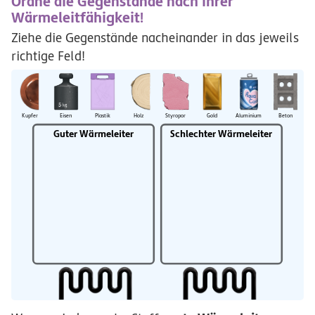
Ordne die Gegenstände nach ihrer
Wärmeleitfähigkeit!
Ziehe die Gegenstände nacheinander in das jeweils
richtige Feld!
Kupfer
Eisen
Plastik
Holz
Styropor
Gold
Aluminium
Beton
Guter
Wärmeleiter
Schlechter
Wärmeleiter