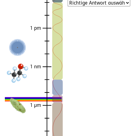
1 pm
1 nm
1 µm